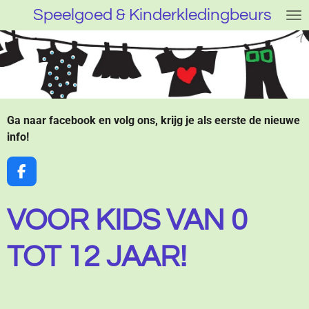
Speelgoed & Kinderkledingbeurs
Ga
direct
naar
de
hoofdinhoud
Ga naar facebook en volg ons, krijg je als eerste de nieuwe
info!
F
a
c
VOOR KIDS VAN 0
e
b
o
TOT 12 JAAR!
o
k