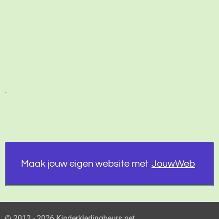
.
Maak jouw eigen website met
JouwWeb
© 2012 - 2026 Kinderkledingbeurs.net